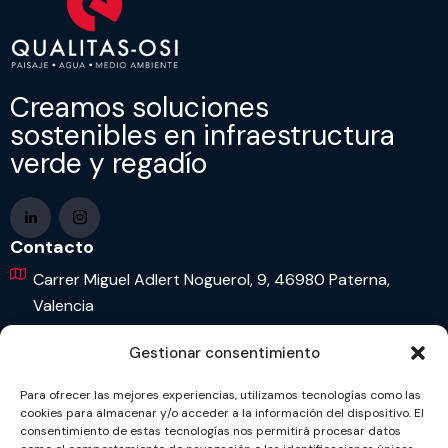
Creamos soluciones
sostenibles en infraestructura
verde y regadío
Contacto
Carrer Miguel Adlert Noguerol, 9, 46980 Paterna,
Valencia
963 65 77 77
Gestionar consentimiento
info@qualitas-osi.com
Para ofrecer las mejores experiencias, utilizamos tecnologías como las
cookies para almacenar y/o acceder a la información del dispositivo. El
Política de privacidad
consentimiento de estas tecnologías nos permitirá procesar datos