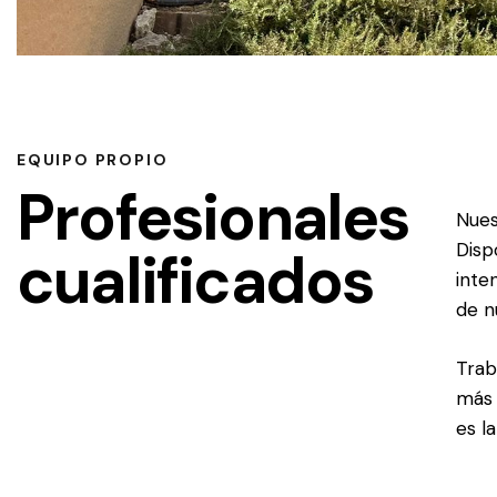
EQUIPO PROPIO
Profesionales
Nues
Disp
cualificados
inte
de n
Trab
más 
es l