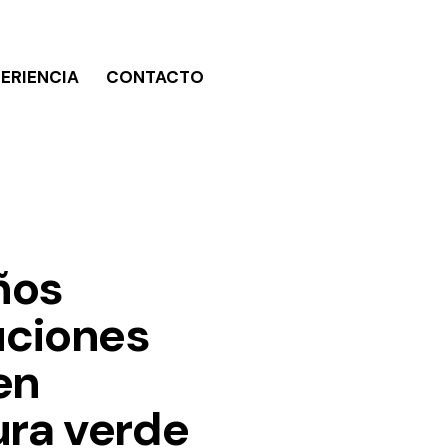
ERIENCIA
CONTACTO
ños
uciones
en
ura verde