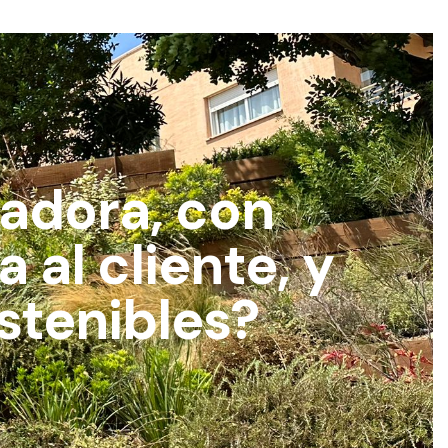
adora, con
 al cliente, y
stenibles?