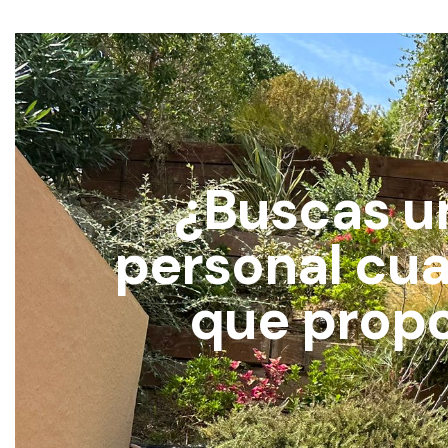
¿Buscas u
personal cual
que propo