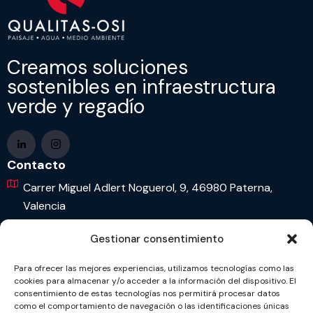
Creamos soluciones
sostenibles en infraestructura
verde y regadío
Contacto
Carrer Miguel Adlert Noguerol, 9, 46980 Paterna,
Valencia
963 65 77 77
Gestionar consentimiento
info@qualitas-osi.com
Para ofrecer las mejores experiencias, utilizamos tecnologías como las
cookies para almacenar y/o acceder a la información del dispositivo. El
Política de privacidad
consentimiento de estas tecnologías nos permitirá procesar datos
como el comportamiento de navegación o las identificaciones únicas