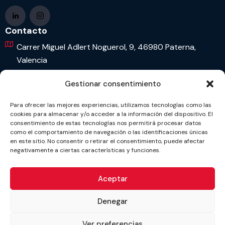
Contacto
Carrer Miguel Adlert Noguerol, 9, 46980 Paterna,
Valencia
963 65 77 77
Gestionar consentimiento
info@qualitas-osi.com
Para ofrecer las mejores experiencias, utilizamos tecnologías como las
cookies para almacenar y/o acceder a la información del dispositivo. El
Política de privacidad
consentimiento de estas tecnologías nos permitirá procesar datos
como el comportamiento de navegación o las identificaciones únicas
Aviso legal
en este sitio. No consentir o retirar el consentimiento, puede afectar
negativamente a ciertas características y funciones.
Política de cookies
Política integrada
Aceptar
Denegar
Ver preferencias